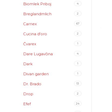
Biomlek Priboj
4
Breglandmlich
2
Carnex
67
Cucina d'oro
2
Čvarex
1
Dare Lugavčina
4
Dark
1
Divan garden
1
Dr. Brado
13
Drop
2
Efef
24