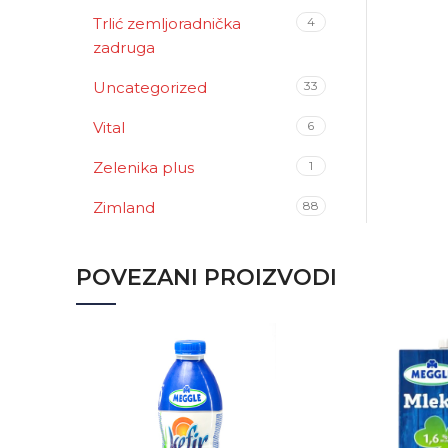
Trlić zemljoradnička
4
zadruga
Uncategorized
33
Vital
6
Zelenika plus
1
Zimland
88
POVEZANI PROIZVODI