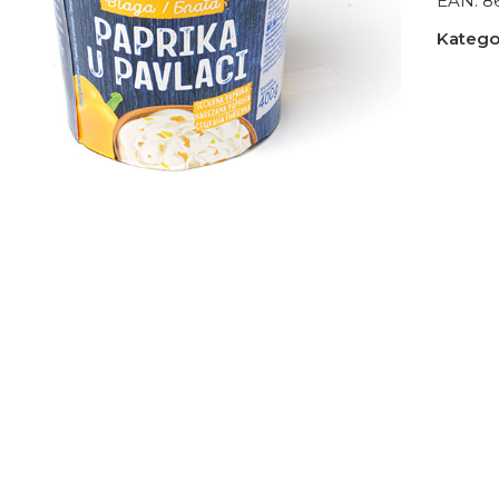
EAN:
8
Kategor