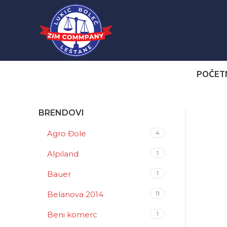
POČET
BRENDOVI
Agro Đole
4
Alpiland
1
Bauer
1
Belanova 2014
11
Beni komerc
1