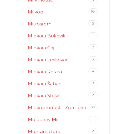
Milkop
10
Mitrosrem
5
Mlekara Bukovik
1
Mlekara Gaj
7
Mlekara Leskovac
3
Mlekara Rosica
4
Mlekara Šabac
8
Mlekara Stošić
2
Mlekoprodukt - Zrenjanin
39
Molochny Mir
1
Montare d'oro
2