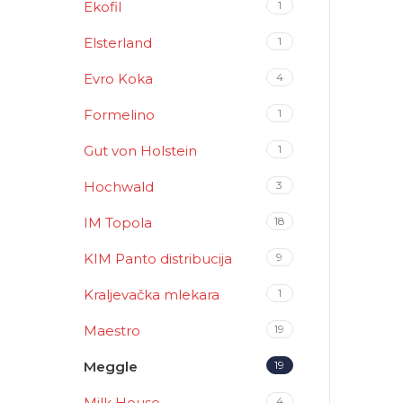
Ekofil
1
Elsterland
1
Evro Koka
4
Formelino
1
Gut von Holstein
1
Hochwald
3
IM Topola
18
KIM Panto distribucija
9
Kraljevačka mlekara
1
Maestro
19
Meggle
19
Milk House
4