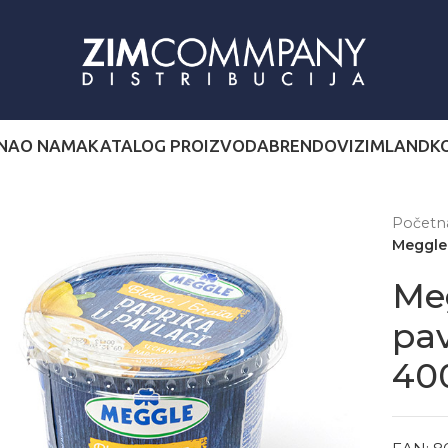
NA
O NAMA
KATALOG PROIZVODA
BRENDOVI
ZIMLAND
K
Počet
Meggle
Me
pav
40