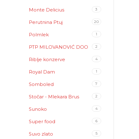
Monte Delicius
3
Perutnina Ptuj
20
Polmlek
1
PTP MILOVANOVIĆ DOO
2
Riblje konzerve
4
Royal Dam
1
Somboled
7
Stočar - Mlekara Brus
2
Sunoko
4
Super food
6
Suvo zlato
5