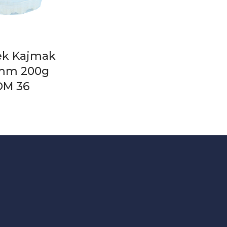
ek Kajmak
mm 200g
OM 36