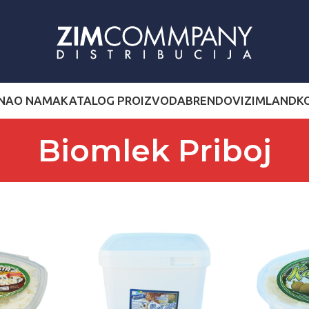
NA
O NAMA
KATALOG PROIZVODA
BRENDOVI
ZIMLAND
K
Biomlek Priboj