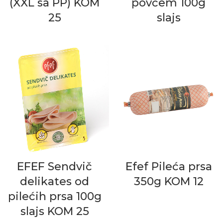
(XXL sa PP) KOM
povćem 100g
25
slajs
EFEF Sendvič
Efef Pileća prsa
delikates od
350g KOM 12
pilećih prsa 100g
slajs KOM 25