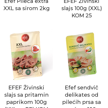
Efef Pileća extra
EFEF Živinski
XXL sa sirom 2kg
slajs 100g (XXL)
KOM 25
EFEF Živinski
Efef sendvič
slajs sa pritamin
delikates od
paprikom 100g
pilećih prsa sa