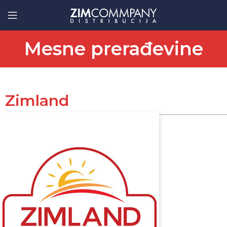
Mesne prerađevine
Zimland