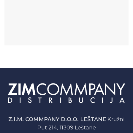
Z.I.M. COMMPANY D.O.O. LEŠTANE
Kružni
Put 214, 11309 Leštane