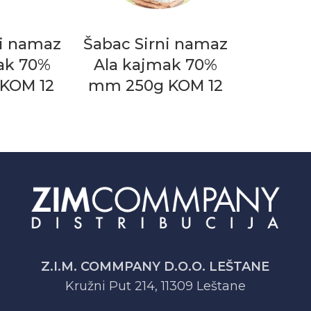
ni namaz
Šabac Sirni namaz
ak 70%
Ala kajmak 70%
KOM 12
mm 250g KOM 12
Z.I.M. COMMPANY D.O.O. LEŠTANE
Kružni Put 214, 11309 Leštane