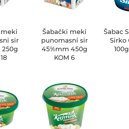
 meki
Šabački meki
Šabac S
ni sir
punomasni sir
Sirk
250g
45%mm 450g
100g
18
KOM 6