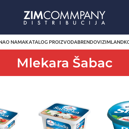
NA
O NAMA
KATALOG PROIZVODA
BRENDOVI
ZIMLAND
K
Mlekara Šabac