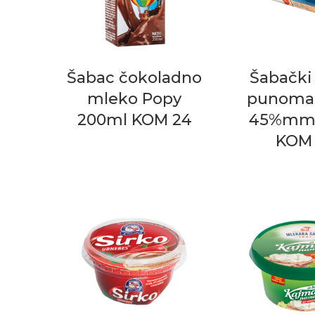
Šabac čokoladno
Šabački
mleko Popy
punomas
200ml KOM 24
45%mm 
KOM 