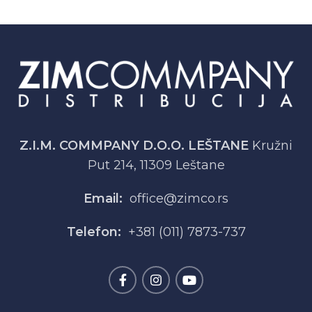
Z.I.M. COMMPANY D.O.O. LEŠTANE
Kružni
Put 214, 11309 Leštane
Email:
office@zimco.rs
Telefon:
+381 (011) 7873-737