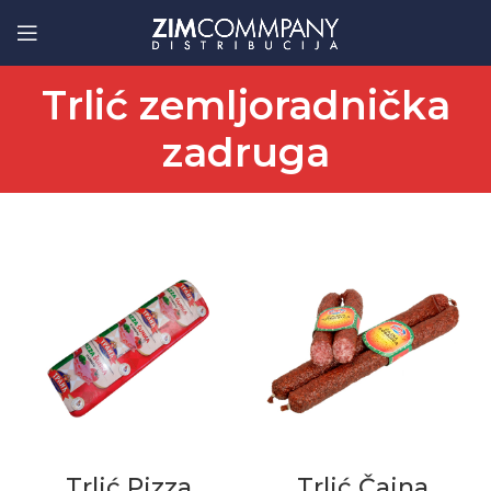
Trlić zemljoradnička
zadruga
Trlić Pizza
Trlić Čajna