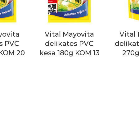
yovita
Vital Mayovita
Vital
es PVC
delikates PVC
delika
 KOM 20
kesa 180g KOM 13
270g