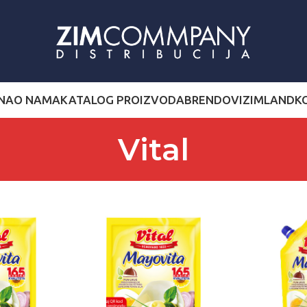
NA
O NAMA
KATALOG PROIZVODA
BRENDOVI
ZIMLAND
K
Vital