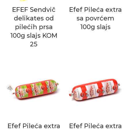
EFEF Sendvič
Efef Pileća extra
delikates od
sa povrćem
pilećih prsa
100g slajs
100g slajs KOM
25
Efef Pileća extra
Efef Pileća extra