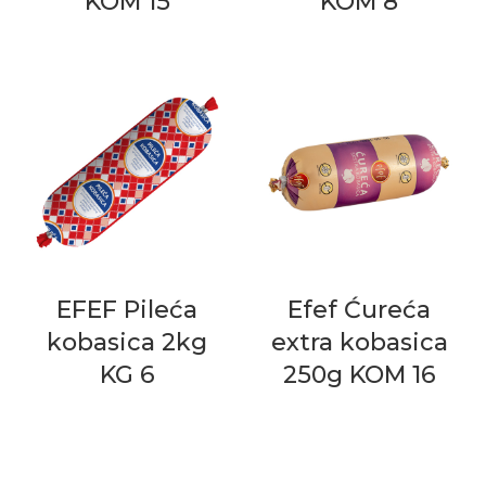
KOM 15
KOM 8
EFEF Pileća
Efef Ćureća
kobasica 2kg
extra kobasica
KG 6
250g KOM 16