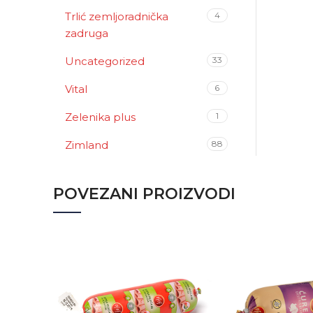
Trlić zemljoradnička
4
zadruga
Uncategorized
33
Vital
6
Zelenika plus
1
Zimland
88
POVEZANI PROIZVODI