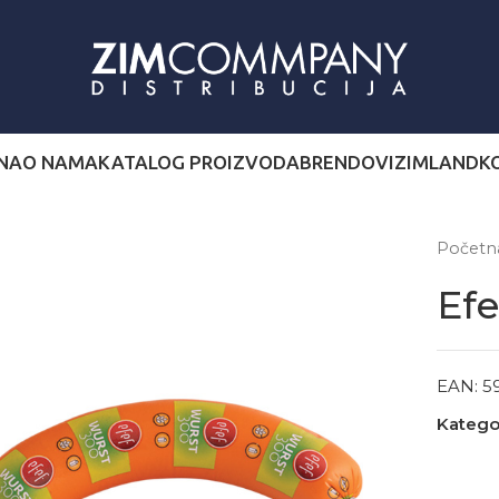
NA
O NAMA
KATALOG PROIZVODA
BRENDOVI
ZIMLAND
K
Počet
Ef
EAN:
5
Kategor