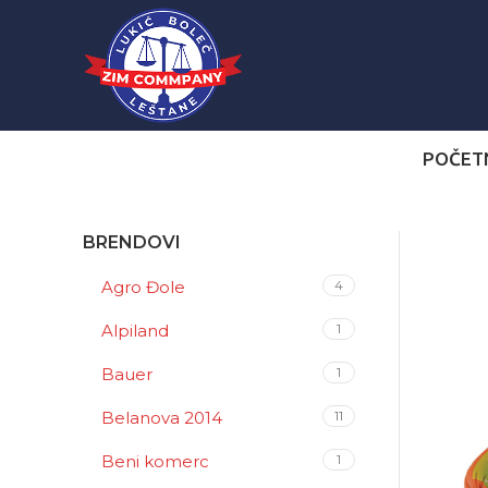
POČET
BRENDOVI
Agro Đole
4
Alpiland
1
Bauer
1
Belanova 2014
11
Beni komerc
1