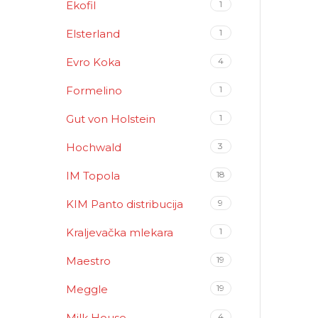
Ekofil
1
Elsterland
1
Evro Koka
4
Formelino
1
Gut von Holstein
1
Hochwald
3
IM Topola
18
KIM Panto distribucija
9
Kraljevačka mlekara
1
Maestro
19
Meggle
19
Milk House
4