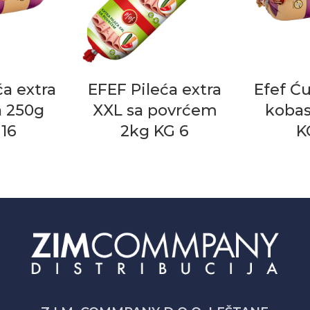
ća extra
EFEF Pileća extra
Efef Ću
a 250g
XXL sa povrćem
kobas
16
2kg KG 6
K