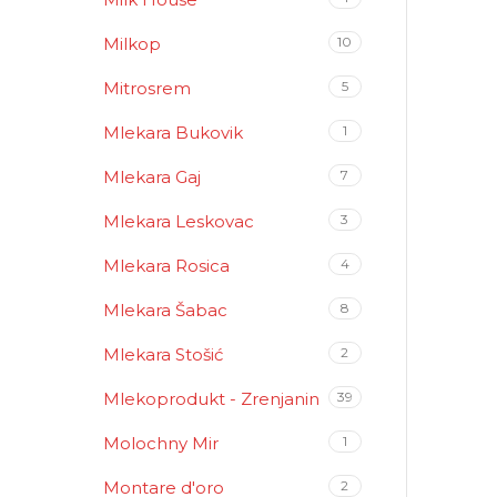
Milkop
10
Mitrosrem
5
Mlekara Bukovik
1
Mlekara Gaj
7
Mlekara Leskovac
3
Mlekara Rosica
4
Mlekara Šabac
8
Mlekara Stošić
2
Mlekoprodukt - Zrenjanin
39
Molochny Mir
1
Montare d'oro
2