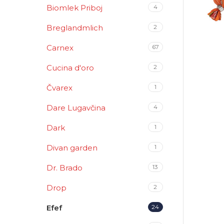
Biomlek Priboj
4
Breglandmlich
2
Carnex
67
Cucina d'oro
2
Čvarex
1
Dare Lugavčina
4
Dark
1
Divan garden
1
Dr. Brado
13
Drop
2
Efef
24