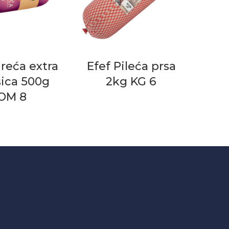
reća extra
Efef Pileća prsa
ica 500g
2kg KG 6
OM 8