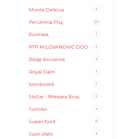
Monte Delicius
3
Perutnina Ptuj
20
Polmlek
1
PTP MILOVANOVIĆ DOO
2
Riblje konzerve
4
Royal Dam
1
Somboled
7
Stočar - Mlekara Brus
2
Sunoko
4
Super food
6
Suvo zlato
5