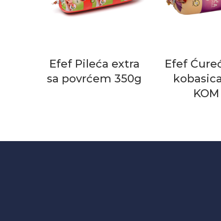
Efef Pileća extra
Efef Ćure
sa povrćem 350g
kobasic
KOM 