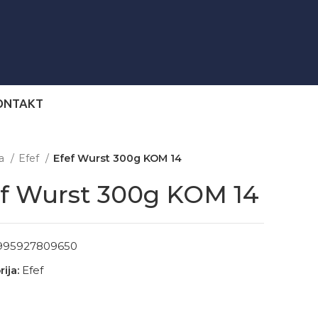
ONTAKT
na
Efef
Efef Wurst 300g KOM 14
ef Wurst 300g KOM 14
995927809650
ija:
Efef