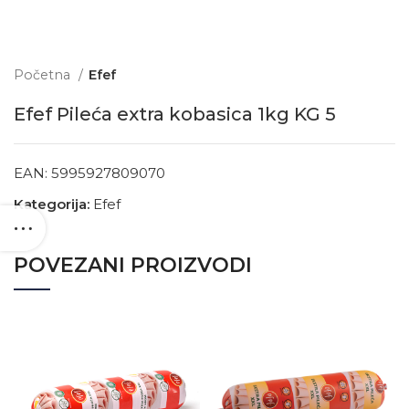
Početna
Efef
Efef Pileća extra kobasica 1kg KG 5
EAN:
5995927809070
Kategorija:
Efef
POVEZANI PROIZVODI