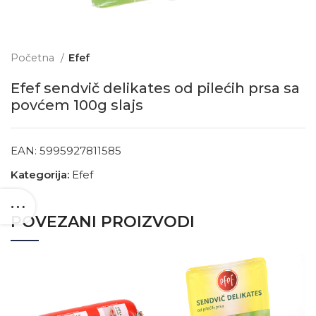
Početna
Efef
Efef sendvič delikates od pilećih prsa sa
povćem 100g slajs
EAN:
5995927811585
Kategorija:
Efef
POVEZANI PROIZVODI