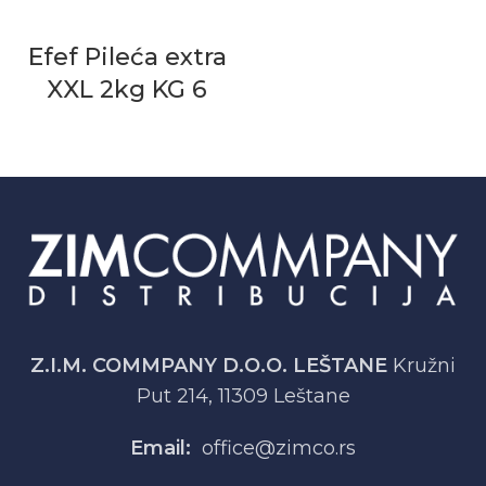
Efef Pileća extra
XXL 2kg KG 6
Z.I.M. COMMPANY D.O.O. LEŠTANE
Kružni
Put 214, 11309 Leštane
Email:
office@zimco.rs