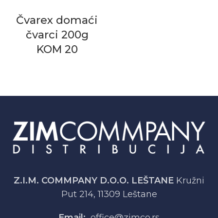
Čvarex domaći
čvarci 200g
KOM 20
Z.I.M. COMMPANY D.O.O. LEŠTANE
Kružni
Put 214, 11309 Leštane
Email:
office@zimco.rs