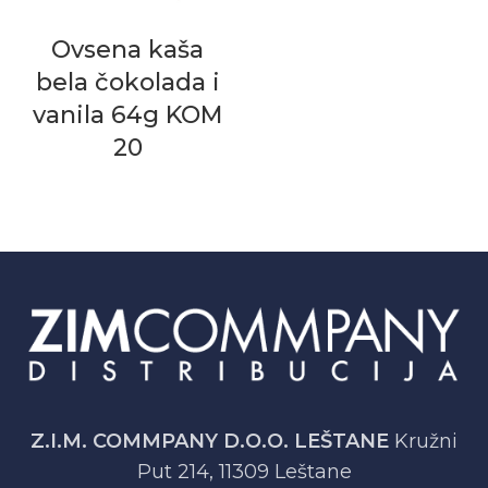
Ovsena kaša
bela čokolada i
vanila 64g KOM
20
Z.I.M. COMMPANY D.O.O. LEŠTANE
Kružni
Put 214, 11309 Leštane