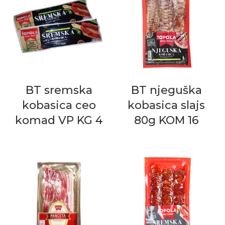
BT sremska
BT njeguška
kobasica ceo
kobasica slajs
komad VP KG 4
80g KOM 16