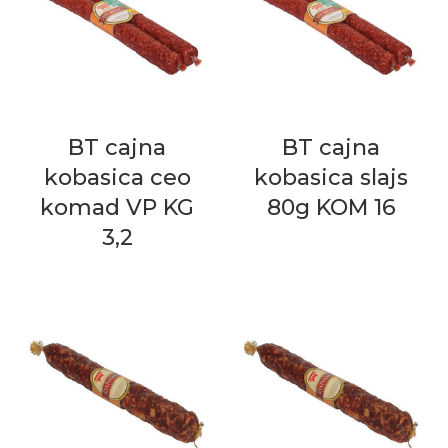
BT cajna
BT cajna
kobasica ceo
kobasica slajs
komad VP KG
80g KOM 16
3,2