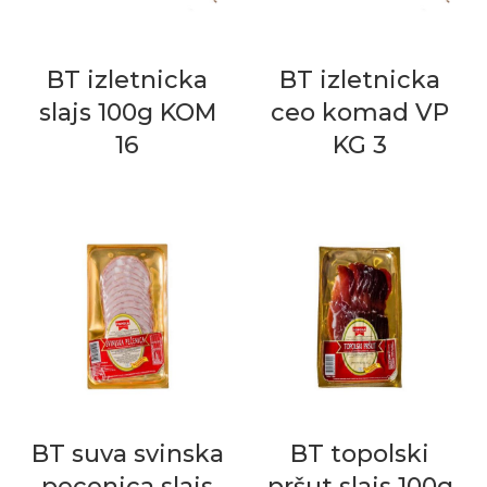
BT izletnicka
BT izletnicka
slajs 100g KOM
ceo komad VP
16
KG 3
BT suva svinska
BT topolski
pecenica slajs
pršut slajs 100g