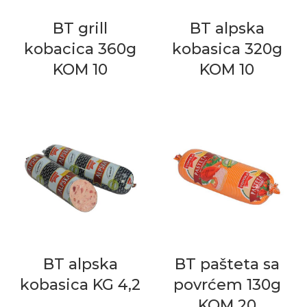
BT grill
BT alpska
kobacica 360g
kobasica 320g
KOM 10
KOM 10
BT alpska
BT pašteta sa
kobasica KG 4,2
povrćem 130g
KOM 20