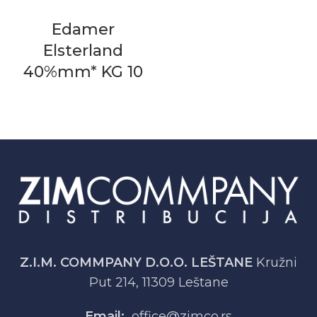
Edamer
Elsterland
40%mm* KG 10
Z.I.M. COMMPANY D.O.O. LEŠTANE
Kružni
Put 214, 11309 Leštane
Email:
office@zimco.rs