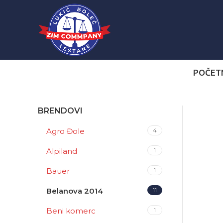
POČET
BRENDOVI
Agro Đole
4
Alpiland
1
Bauer
1
Belanova 2014
11
Beni komerc
1