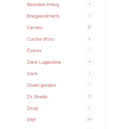
Biomlek Priboj
4
Breglandmlich
2
Carnex
67
Cucina d'oro
2
Čvarex
1
Dare Lugavčina
4
Dark
1
Divan garden
1
Dr. Brado
13
Drop
2
Efef
24