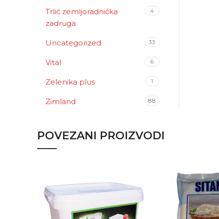
Trlić zemljoradnička
4
zadruga
Uncategorized
33
Vital
6
Zelenika plus
1
Zimland
88
POVEZANI PROIZVODI