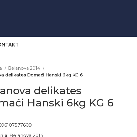
ONTAKT
na
Belanova 2014
a delikates Domaći Hanski 6kg KG 6
anova delikates
maći Hanski 6kg KG 6
606107577609
ija:
Belanova 2014