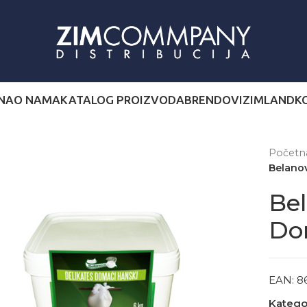
NA
O NAMA
KATALOG PROIZVODA
BRENDOVI
ZIMLAND
K
Počet
Belanov
Bel
Do
EAN:
8
Kategor