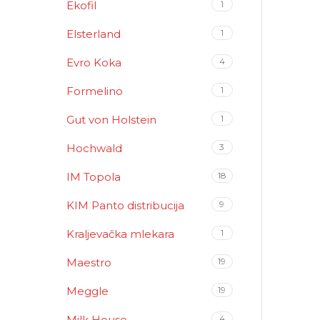
Ekofil
1
Elsterland
1
Evro Koka
4
Formelino
1
Gut von Holstein
1
Hochwald
3
IM Topola
18
KIM Panto distribucija
9
Kraljevačka mlekara
1
Maestro
19
Meggle
19
Milk House
4