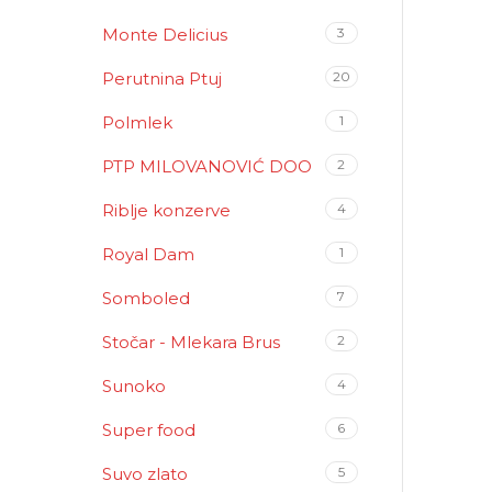
Monte Delicius
3
Perutnina Ptuj
20
Polmlek
1
PTP MILOVANOVIĆ DOO
2
Riblje konzerve
4
Royal Dam
1
Somboled
7
Stočar - Mlekara Brus
2
Sunoko
4
Super food
6
Suvo zlato
5