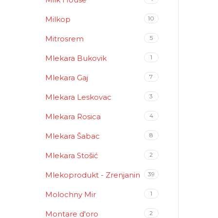
Milkop
10
Mitrosrem
5
Mlekara Bukovik
1
Mlekara Gaj
7
Mlekara Leskovac
3
Mlekara Rosica
4
Mlekara Šabac
8
Mlekara Stošić
2
Mlekoprodukt - Zrenjanin
39
Molochny Mir
1
Montare d'oro
2