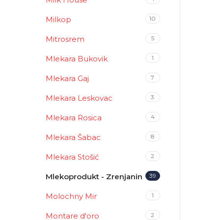
Milkop
10
Mitrosrem
5
Mlekara Bukovik
1
Mlekara Gaj
7
Mlekara Leskovac
3
Mlekara Rosica
4
Mlekara Šabac
8
Mlekara Stošić
2
Mlekoprodukt - Zrenjanin
39
Molochny Mir
1
Montare d'oro
2