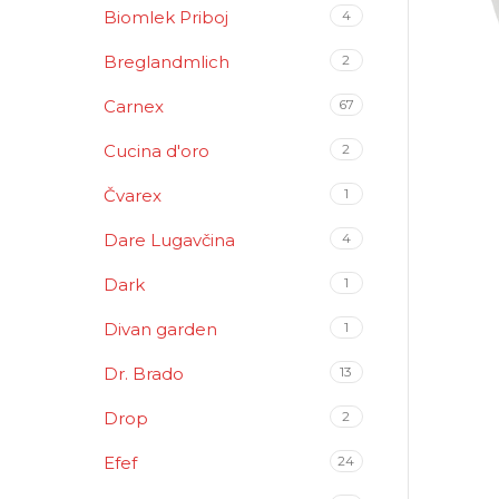
Biomlek Priboj
4
Breglandmlich
2
Carnex
67
Cucina d'oro
2
Čvarex
1
Dare Lugavčina
4
Dark
1
Divan garden
1
Dr. Brado
13
Drop
2
Efef
24