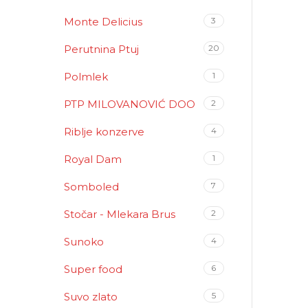
Monte Delicius
3
Perutnina Ptuj
20
Polmlek
1
PTP MILOVANOVIĆ DOO
2
Riblje konzerve
4
Royal Dam
1
Somboled
7
Stočar - Mlekara Brus
2
Sunoko
4
Super food
6
Suvo zlato
5