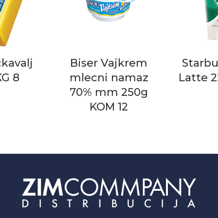
čkavalj
Biser Vajkrem
Starbu
KG 8
mlecni namaz
Latte 
70% mm 250g
KOM 12