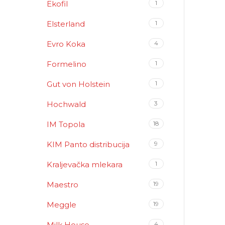
Ekofil
1
Elsterland
1
Evro Koka
4
Formelino
1
Gut von Holstein
1
Hochwald
3
IM Topola
18
KIM Panto distribucija
9
Kraljevačka mlekara
1
Maestro
19
Meggle
19
Milk House
4