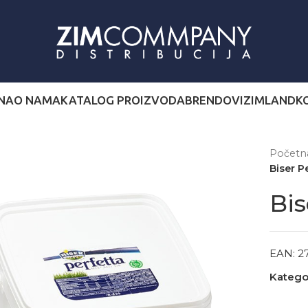
NA
O NAMA
KATALOG PROIZVODA
BRENDOVI
ZIMLAND
K
Počet
Biser P
Bis
EAN:
2
Kategor