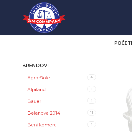
POČET
BRENDOVI
Agro Đole
4
Alpiland
1
Bauer
1
Belanova 2014
11
Beni komerc
1