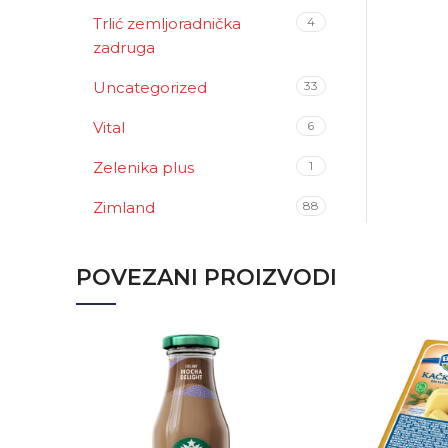
Trlić zemljoradnička
4
zadruga
Uncategorized
33
Vital
6
Zelenika plus
1
Zimland
88
POVEZANI PROIZVODI