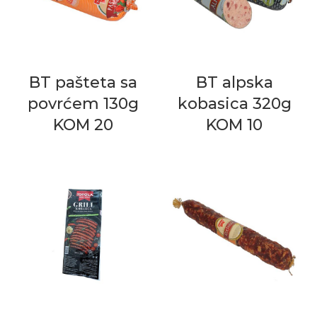
BT pašteta sa
BT alpska
povrćem 130g
kobasica 320g
KOM 20
KOM 10