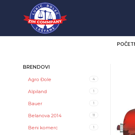
POČET
BRENDOVI
Agro Đole
4
Alpiland
1
Bauer
1
Belanova 2014
11
Beni komerc
1