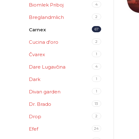
Biomlek Priboj
4
Breglandmlich
2
Carnex
67
Cucina d'oro
2
Čvarex
1
Dare Lugavčina
4
Dark
1
Divan garden
1
Dr. Brado
13
Drop
2
Efef
24