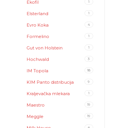
Ekofil
1
Elsterland
1
Evro Koka
4
Formelino
1
Gut von Holstein
1
Hochwald
3
IM Topola
18
KIM Panto distribucija
9
Kraljevačka mlekara
1
Maestro
19
Meggle
19
Milk House
4