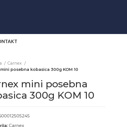
ONTAKT
na
Carnex
 mini posebna kobasica 300g KOM 10
rnex mini posebna
basica 300g KOM 10
600012505245
ija:
Carnex