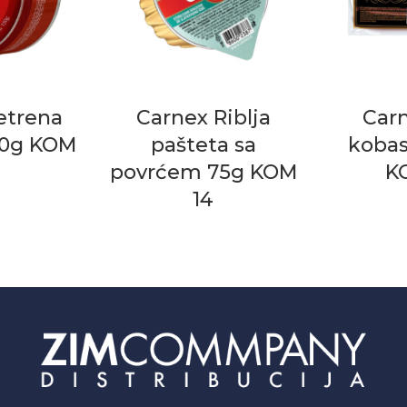
etrena
Carnex Riblja
Carn
50g KOM
pašteta sa
kobas
povrćem 75g KOM
K
14