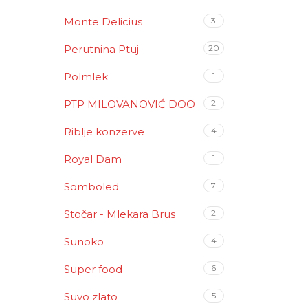
Monte Delicius
3
Perutnina Ptuj
20
Polmlek
1
PTP MILOVANOVIĆ DOO
2
Riblje konzerve
4
Royal Dam
1
Somboled
7
Stočar - Mlekara Brus
2
Sunoko
4
Super food
6
Suvo zlato
5