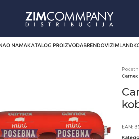
NA
O NAMA
KATALOG PROIZVODA
BRENDOVI
ZIMLAND
K
Počet
Carnex
Ca
ko
EAN:
8
Kategor