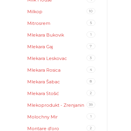
Milkop
10
Mitrosrem
5
Mlekara Bukovik
1
Mlekara Gaj
7
Mlekara Leskovac
3
Mlekara Rosica
4
Mlekara Šabac
8
Mlekara Stošić
2
Mlekoprodukt - Zrenjanin
39
Molochny Mir
1
Montare d'oro
2