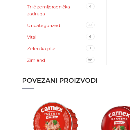
Trlić zemljoradnička
4
zadruga
Uncategorized
33
Vital
6
Zelenika plus
1
Zimland
88
POVEZANI PROIZVODI