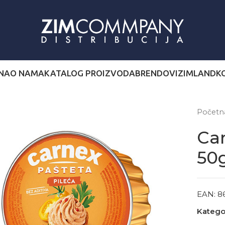
NA
O NAMA
KATALOG PROIZVODA
BRENDOVI
ZIMLAND
K
Počet
Car
50
EAN:
8
Kategor