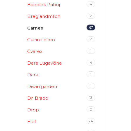
Biomlek Priboj
4
Breglandmlich
2
Carnex
67
Cucina d'oro
2
Čvarex
1
Dare Lugavčina
4
Dark
1
Divan garden
1
Dr. Brado
13
Drop
2
Efef
24