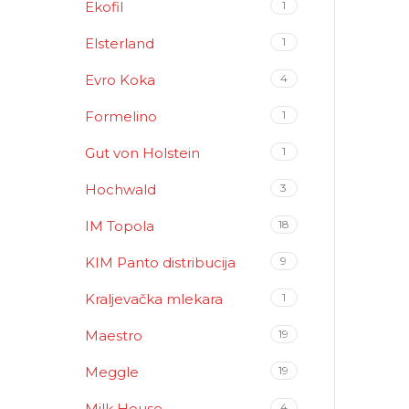
Ekofil
1
Elsterland
1
Evro Koka
4
Formelino
1
Gut von Holstein
1
Hochwald
3
IM Topola
18
KIM Panto distribucija
9
Kraljevačka mlekara
1
Maestro
19
Meggle
19
Milk House
4