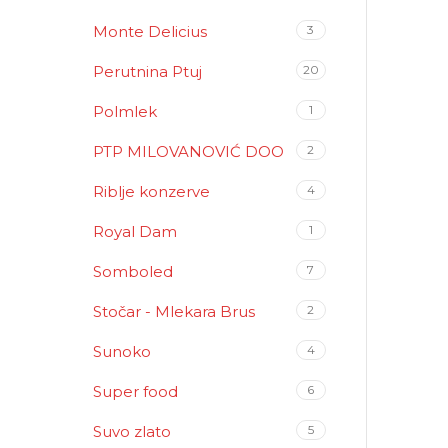
Monte Delicius
3
Perutnina Ptuj
20
Polmlek
1
PTP MILOVANOVIĆ DOO
2
Riblje konzerve
4
Royal Dam
1
Somboled
7
Stočar - Mlekara Brus
2
Sunoko
4
Super food
6
Suvo zlato
5