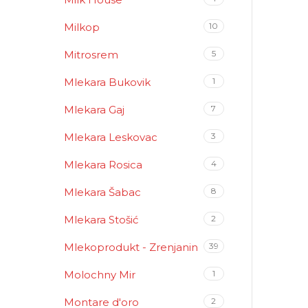
Milkop
10
Mitrosrem
5
Mlekara Bukovik
1
Mlekara Gaj
7
Mlekara Leskovac
3
Mlekara Rosica
4
Mlekara Šabac
8
Mlekara Stošić
2
Mlekoprodukt - Zrenjanin
39
Molochny Mir
1
Montare d'oro
2