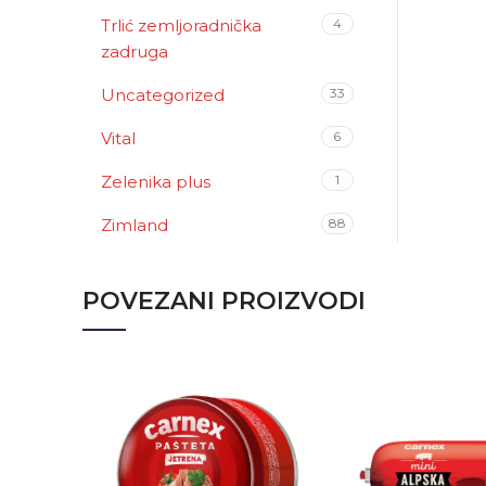
Trlić zemljoradnička
4
zadruga
Uncategorized
33
Vital
6
Zelenika plus
1
Zimland
88
POVEZANI PROIZVODI