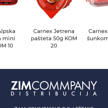
Alpska
Carnex Jetrena
Carnex
a mini
pašteta 50g KOM
šunkom
OM 10
20