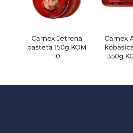
Carnex Jetrena
Carnex 
pašteta 150g KOM
kobasic
10
350g K