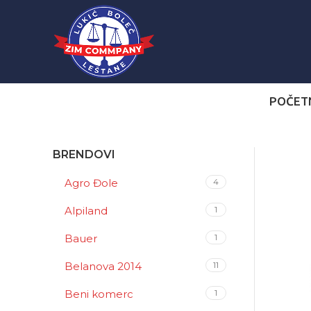
POČET
BRENDOVI
Agro Đole
4
Alpiland
1
Bauer
1
Belanova 2014
11
Beni komerc
1