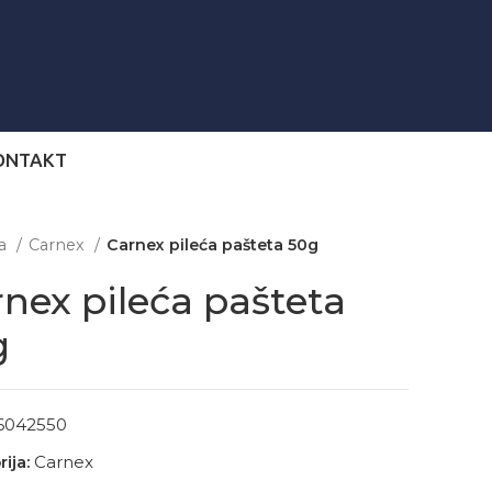
ONTAKT
na
Carnex
Carnex pileća pašteta 50g
nex pileća pašteta
g
6042550
ija:
Carnex