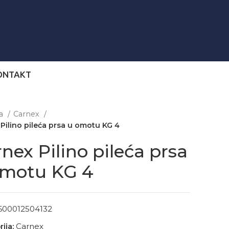
ONTAKT
na
Carnex
Pilino pileća prsa u omotu KG 4
nex Pilino pileća prsa
omotu KG 4
600012504132
ija:
Carnex