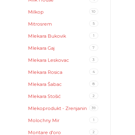
Milkop
10
Mitrosrem
5
Mlekara Bukovik
1
Mlekara Gaj
7
Mlekara Leskovac
3
Mlekara Rosica
4
Mlekara Šabac
8
Mlekara Stošić
2
Mlekoprodukt - Zrenjanin
39
Molochny Mir
1
Montare d'oro
2