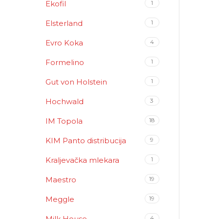
Ekofil
1
Elsterland
1
Evro Koka
4
Formelino
1
Gut von Holstein
1
Hochwald
3
IM Topola
18
KIM Panto distribucija
9
Kraljevačka mlekara
1
Maestro
19
Meggle
19
Milk House
4