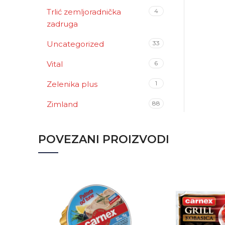
Trlić zemljoradnička
4
zadruga
Uncategorized
33
Vital
6
Zelenika plus
1
Zimland
88
POVEZANI PROIZVODI