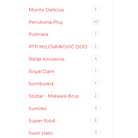
Monte Delicius
3
Perutnina Ptuj
20
Polmlek
1
PTP MILOVANOVIĆ DOO
2
Riblje konzerve
4
Royal Dam
1
Somboled
7
Stočar - Mlekara Brus
2
Sunoko
4
Super food
6
Suvo zlato
5