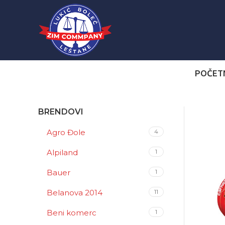
POČET
BRENDOVI
Agro Đole
4
Alpiland
1
Bauer
1
Belanova 2014
11
Beni komerc
1