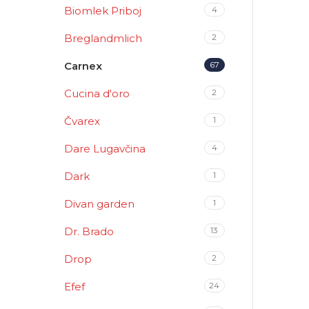
Biomlek Priboj
4
Breglandmlich
2
Carnex
67
Cucina d'oro
2
Čvarex
1
Dare Lugavčina
4
Dark
1
Divan garden
1
Dr. Brado
13
Drop
2
Efef
24