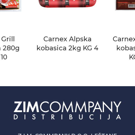
Grill
Carnex Alpska
Carne
a 280g
kobasica 2kg KG 4
kobas
10
K