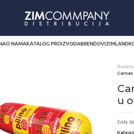
NA
O NAMA
KATALOG PROIZVODA
BRENDOVI
ZIMLAND
K
Počet
Carnex 
Car
u 
EAN:
8
Kategor