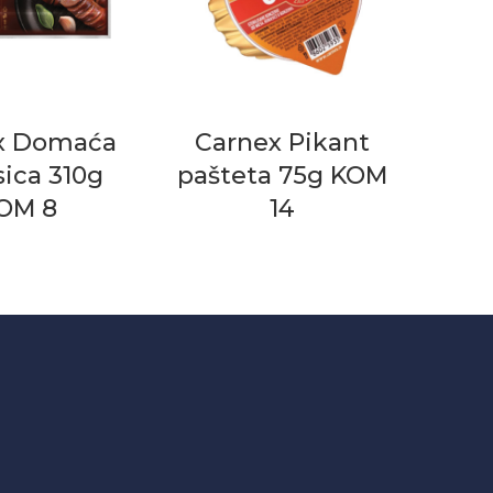
x Domaća
Carnex Pikant
ica 310g
pašteta 75g KOM
OM 8
14