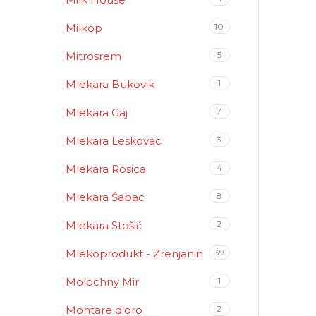
Milkop
10
Mitrosrem
5
Mlekara Bukovik
1
Mlekara Gaj
7
Mlekara Leskovac
3
Mlekara Rosica
4
Mlekara Šabac
8
Mlekara Stošić
2
Mlekoprodukt - Zrenjanin
39
Molochny Mir
1
Montare d'oro
2