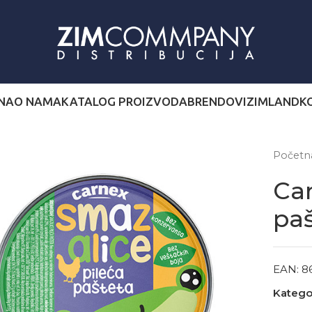
NA
O NAMA
KATALOG PROIZVODA
BRENDOVI
ZIMLAND
K
Počet
Car
paš
EAN:
8
Kategor