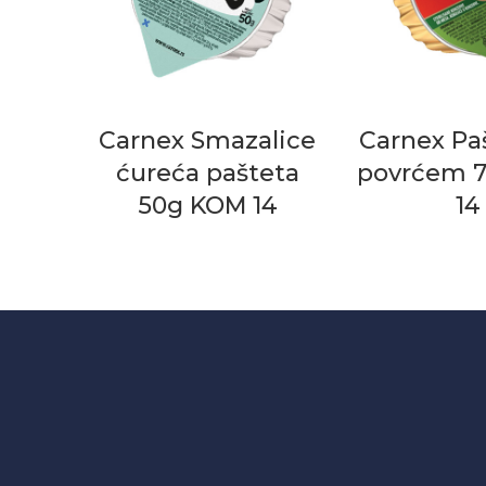
Carnex Smazalice
Carnex Pa
ćureća pašteta
povrćem 
50g KOM 14
14