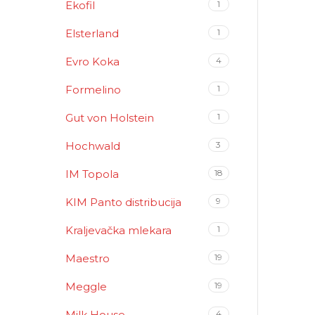
Ekofil
1
Elsterland
1
Evro Koka
4
Formelino
1
Gut von Holstein
1
Hochwald
3
IM Topola
18
KIM Panto distribucija
9
Kraljevačka mlekara
1
Maestro
19
Meggle
19
Milk House
4