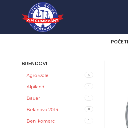
POČET
BRENDOVI
Agro Đole
4
Alpiland
1
Bauer
1
Belanova 2014
11
Beni komerc
1