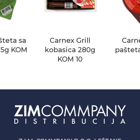
šteta sa
Carnex Grill
Carn
75g KOM
kobasica 280g
paštet
KOM 10