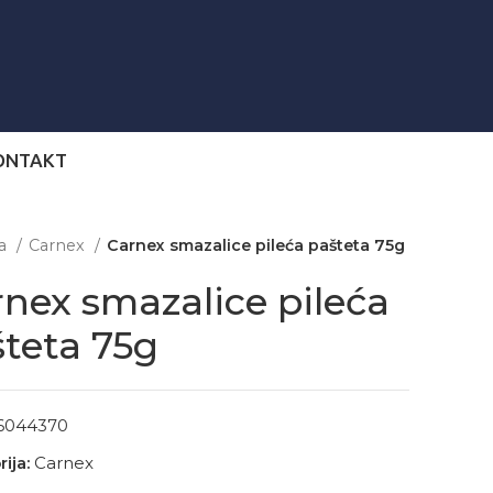
ONTAKT
na
Carnex
Carnex smazalice pileća pašteta 75g
nex smazalice pileća
teta 75g
6044370
ija:
Carnex