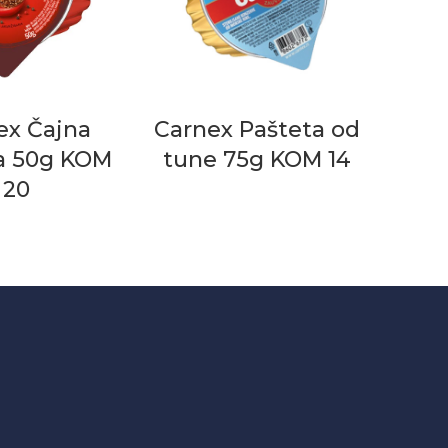
ex Čajna
Carnex Pašteta od
a 50g KOM
tune 75g KOM 14
20