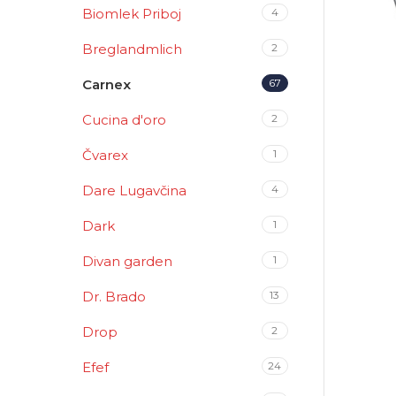
Biomlek Priboj
4
Breglandmlich
2
Carnex
67
Cucina d'oro
2
Čvarex
1
Dare Lugavčina
4
Dark
1
Divan garden
1
Dr. Brado
13
Drop
2
Efef
24