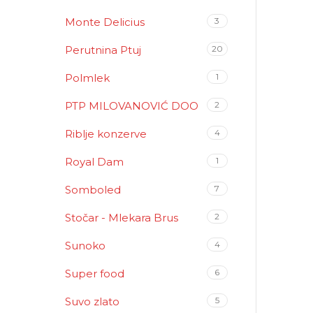
Monte Delicius
3
Perutnina Ptuj
20
Polmlek
1
PTP MILOVANOVIĆ DOO
2
Riblje konzerve
4
Royal Dam
1
Somboled
7
Stočar - Mlekara Brus
2
Sunoko
4
Super food
6
Suvo zlato
5