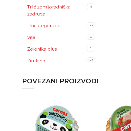
Trlić zemljoradnička
4
zadruga
Uncategorized
33
Vital
6
Zelenika plus
1
Zimland
88
POVEZANI PROIZVODI