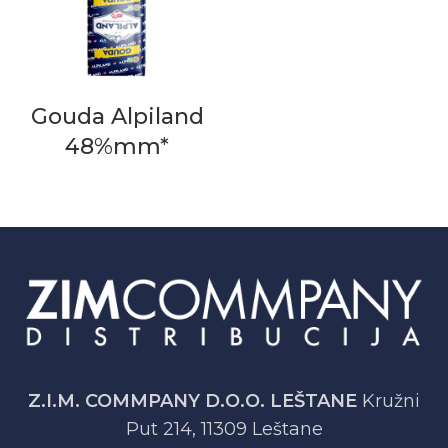
Gouda Alpiland
48%mm*
Z.I.M. COMMPANY D.O.O. LEŠTANE
Kružni
Put 214, 11309 Leštane