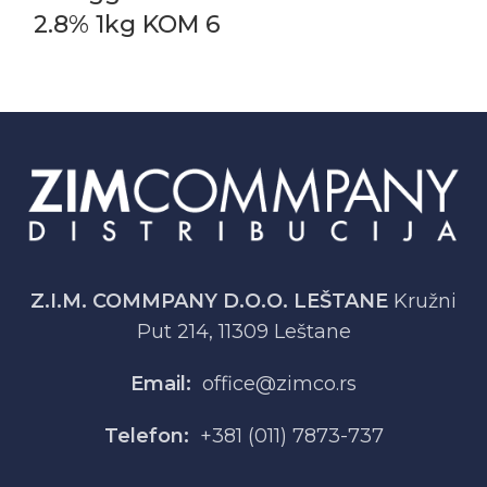
2.8% 1kg KOM 6
Z.I.M. COMMPANY D.O.O. LEŠTANE
Kružni
Put 214, 11309 Leštane
Email:
office@zimco.rs
Telefon:
+381 (011) 7873-737