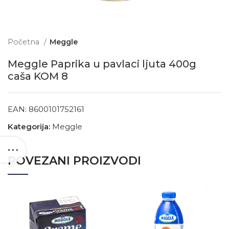
Početna
Meggle
Meggle Paprika u pavlaci ljuta 400g
caša KOM 8
EAN:
8600101752161
Kategorija:
Meggle
POVEZANI PROIZVODI