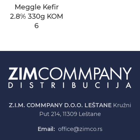
Meggle Kefir
2.8% 330g KOM
6
Z.I.M. COMMPANY D.O.O. LEŠTANE
Kružni
Put 214, 11309 Leštane
Email:
office@zimco.rs