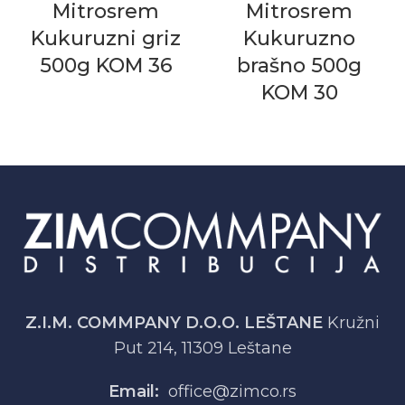
Mitrosrem
Mitrosrem
Kukuruzni griz
Kukuruzno
500g KOM 36
brašno 500g
KOM 30
Z.I.M. COMMPANY D.O.O. LEŠTANE
Kružni
Put 214, 11309 Leštane
Email:
office@zimco.rs