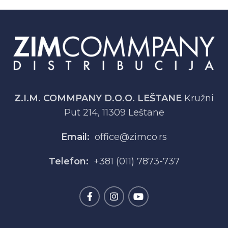
Z.I.M. COMMPANY D.O.O. LEŠTANE
Kružni
Put 214, 11309 Leštane
Email:
office@zimco.rs
Telefon:
+381 (011) 7873-737