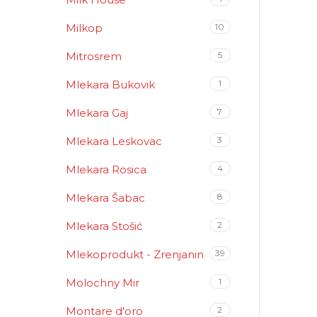
Milkop
10
Mitrosrem
5
Mlekara Bukovik
1
Mlekara Gaj
7
Mlekara Leskovac
3
Mlekara Rosica
4
Mlekara Šabac
8
Mlekara Stošić
2
Mlekoprodukt - Zrenjanin
39
Molochny Mir
1
Montare d'oro
2