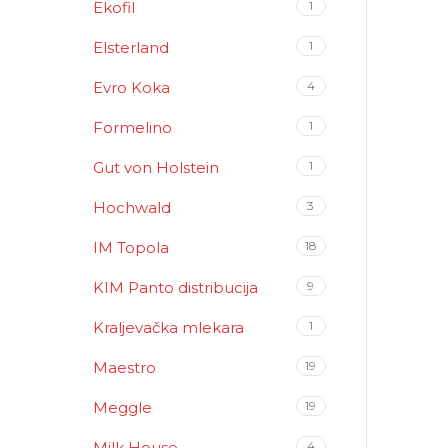
Ekofil
1
Elsterland
1
Evro Koka
4
Formelino
1
Gut von Holstein
1
Hochwald
3
IM Topola
18
KIM Panto distribucija
9
Kraljevačka mlekara
1
Maestro
19
Meggle
19
Milk House
4