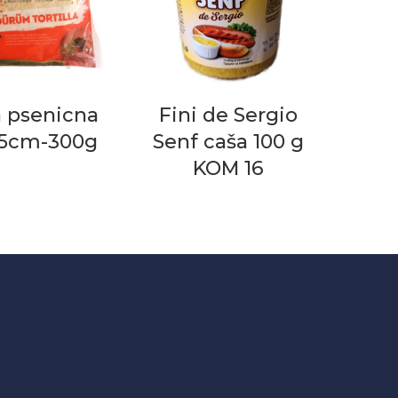
a psenicna
Fini de Sergio
15cm-300g
Senf caša 100 g
KOM 16