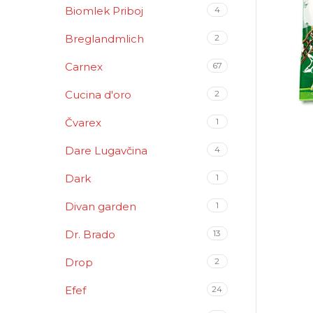
Biomlek Priboj
4
Breglandmlich
2
Carnex
67
Cucina d'oro
2
Čvarex
1
Dare Lugavčina
4
Dark
1
Divan garden
1
Dr. Brado
13
Drop
2
Efef
24