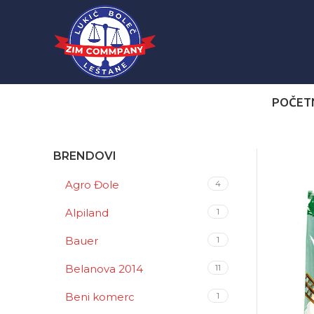
POČET
BRENDOVI
Agro Đole
4
Alpiland
1
Bauer
1
Belanova 2014
11
Beni komerc
1