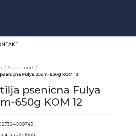
ONTAKT
na
Super food
a psenicna Fulya 25cm-650g KOM 12
tilja psenicna Fulya
cm-650g KOM 12
027394009743
ija:
Super food