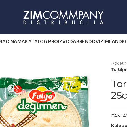
NA
O NAMA
KATALOG PROIZVODA
BRENDOVI
ZIMLAND
K
Počet
Tortilj
Tor
25
EAN:
4
Kategor