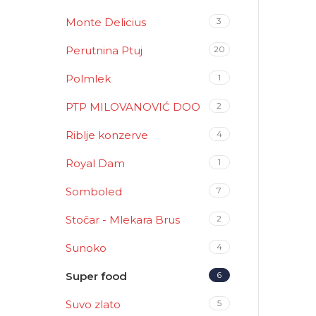
Monte Delicius
3
Perutnina Ptuj
20
Polmlek
1
PTP MILOVANOVIĆ DOO
2
Riblje konzerve
4
Royal Dam
1
Somboled
7
Stočar - Mlekara Brus
2
Sunoko
4
Super food
6
Suvo zlato
5