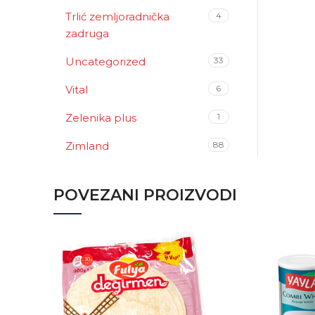
Trlić zemljoradnička
4
zadruga
Uncategorized
33
Vital
6
Zelenika plus
1
Zimland
88
POVEZANI PROIZVODI