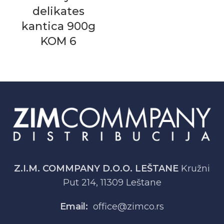
delikates
kantica 900g
KOM 6
Z.I.M. COMMPANY D.O.O. LEŠTANE
Kružni
Put 214, 11309 Leštane
Email:
office@zimco.rs