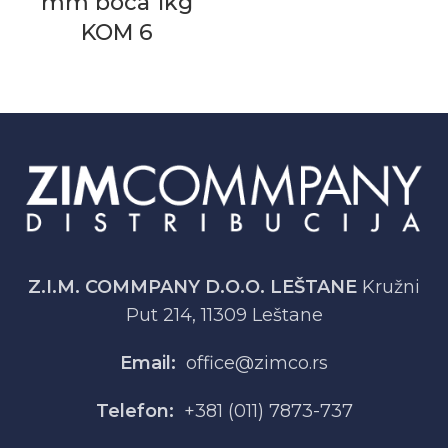
mm boca 1kg
KOM 6
Z.I.M. COMMPANY D.O.O. LEŠTANE
Kružni
Put 214, 11309 Leštane
Email:
office@zimco.rs
Telefon:
+381 (011) 7873-737