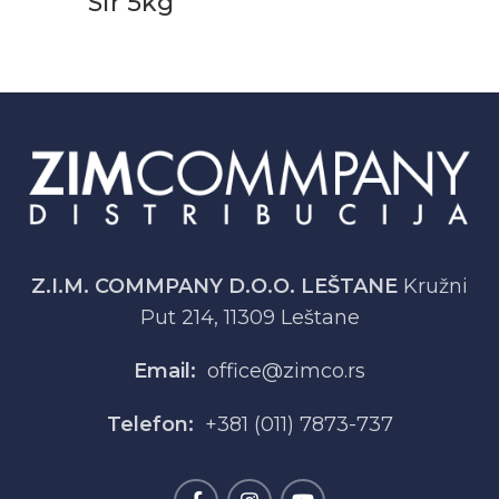
Sir 5kg
Z.I.M. COMMPANY D.O.O. LEŠTANE
Kružni
Put 214, 11309 Leštane
Email:
office@zimco.rs
Telefon:
+381 (011) 7873-737