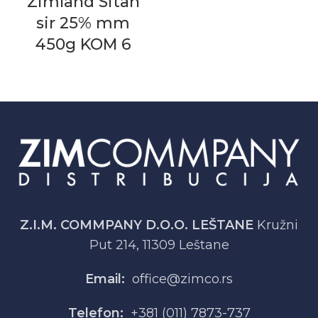
Zimland Sitan
sir 25% mm
450g KOM 6
Z.I.M. COMMPANY D.O.O. LEŠTANE
Kružni
Put 214, 11309 Leštane
Email:
office@zimco.rs
Telefon:
+381 (011) 7873-737