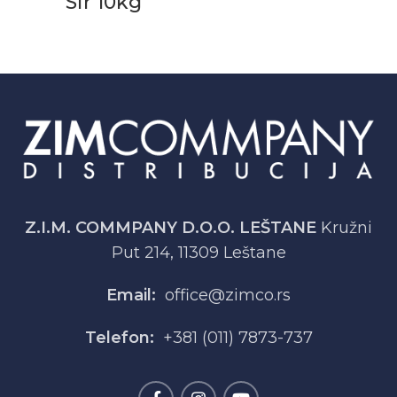
Sir 10kg
Z.I.M. COMMPANY D.O.O. LEŠTANE
Kružni
Put 214, 11309 Leštane
Email:
office@zimco.rs
Telefon:
+381 (011) 7873-737