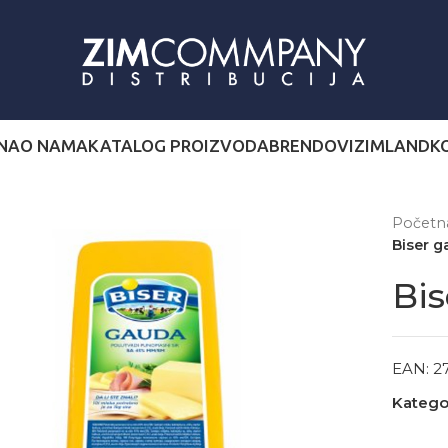
NA
O NAMA
KATALOG PROIZVODA
BRENDOVI
ZIMLAND
K
Počet
Biser g
Bis
EAN:
2
Kategor