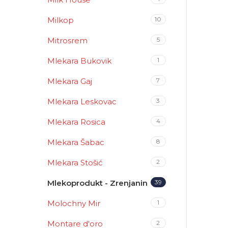
Milkop
10
Mitrosrem
5
Mlekara Bukovik
1
Mlekara Gaj
7
Mlekara Leskovac
3
Mlekara Rosica
4
Mlekara Šabac
8
Mlekara Stošić
2
Mlekoprodukt - Zrenjanin
39
Molochny Mir
1
Montare d'oro
2