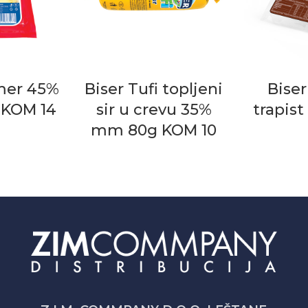
mer 45%
Biser Tufi topljeni
Biser
KOM 14
sir u crevu 35%
trapis
mm 80g KOM 10