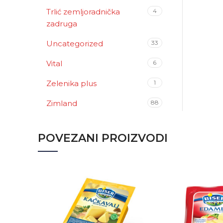
Trlić zemljoradnička
4
zadruga
Uncategorized
33
Vital
6
Zelenika plus
1
Zimland
88
POVEZANI PROIZVODI