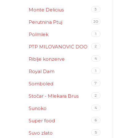
Monte Delicius
3
Perutnina Ptuj
20
Polmlek
1
PTP MILOVANOVIĆ DOO
2
Riblje konzerve
4
Royal Dam
1
Somboled
7
Stočar - Mlekara Brus
2
Sunoko
4
Super food
6
Suvo zlato
5