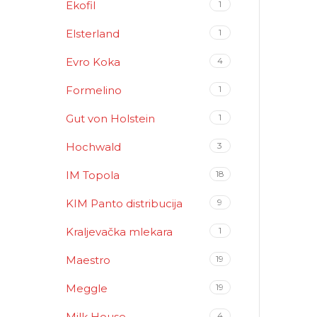
Ekofil
1
Elsterland
1
Evro Koka
4
Formelino
1
Gut von Holstein
1
Hochwald
3
IM Topola
18
KIM Panto distribucija
9
Kraljevačka mlekara
1
Maestro
19
Meggle
19
Milk House
4