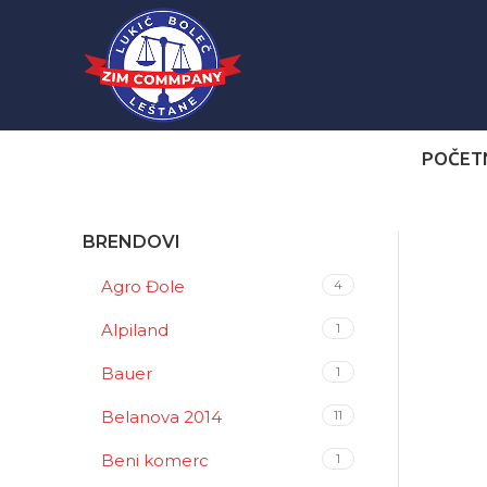
POČET
BRENDOVI
Agro Đole
4
Alpiland
1
Bauer
1
Belanova 2014
11
Beni komerc
1