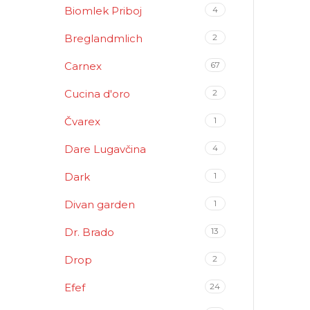
Biomlek Priboj
4
Breglandmlich
2
Carnex
67
Cucina d'oro
2
Čvarex
1
Dare Lugavčina
4
Dark
1
Divan garden
1
Dr. Brado
13
Drop
2
Efef
24