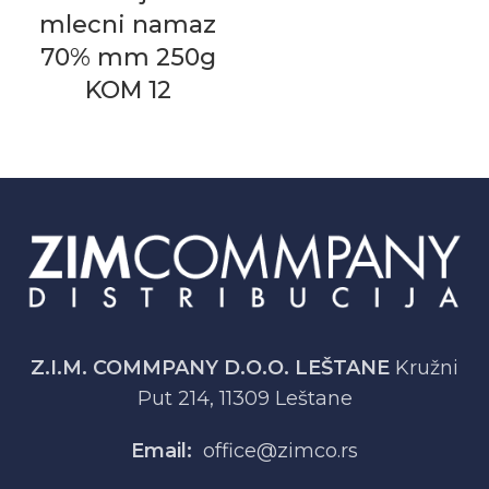
mlecni namaz
70% mm 250g
KOM 12
Z.I.M. COMMPANY D.O.O. LEŠTANE
Kružni
Put 214, 11309 Leštane
Email:
office@zimco.rs