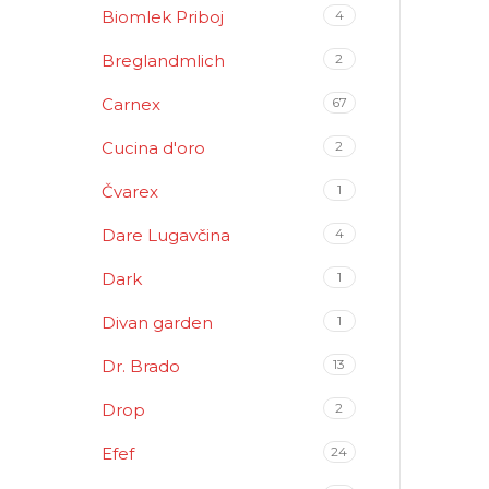
Biomlek Priboj
4
Breglandmlich
2
Carnex
67
Cucina d'oro
2
Čvarex
1
Dare Lugavčina
4
Dark
1
Divan garden
1
Dr. Brado
13
Drop
2
Efef
24