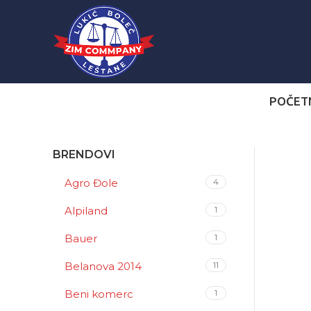
POČET
BRENDOVI
Agro Đole
4
Alpiland
1
Bauer
1
Belanova 2014
11
Beni komerc
1