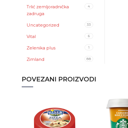
Trlić zemljoradnička
4
zadruga
Uncategorized
33
Vital
6
Zelenika plus
1
Zimland
88
POVEZANI PROIZVODI