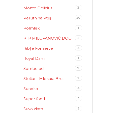
Monte Delicius
3
Perutnina Ptuj
20
Polmlek
1
PTP MILOVANOVIĆ DOO
2
Riblje konzerve
4
Royal Dam
1
Somboled
7
Stočar - Mlekara Brus
2
Sunoko
4
Super food
6
Suvo zlato
5