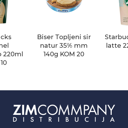
ucks
Biser Topljeni sir
Starbu
mel
natur 35% mm
latte 
o 220ml
140g KOM 20
10