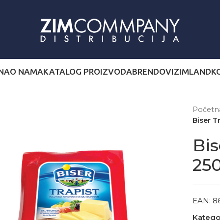
NA
O NAMA
KATALOG PROIZVODA
BRENDOVI
ZIMLAND
K
Počet
Biser 
Bis
25
EAN:
8
Kategor