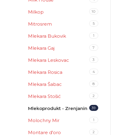
Milkop
10
Mitrosrem
5
Mlekara Bukovik
1
Mlekara Gaj
7
Mlekara Leskovac
3
Mlekara Rosica
4
Mlekara Šabac
8
Mlekara Stošić
2
Mlekoprodukt - Zrenjanin
39
Molochny Mir
1
Montare d'oro
2