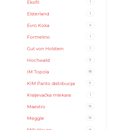
Ekofil
1
Elsterland
1
Evro Koka
4
Formelino
1
Gut von Holstein
1
Hochwald
3
IM Topola
18
KIM Panto distribucija
9
Kraljevačka mlekara
1
Maestro
19
Meggle
19
Milk House
4