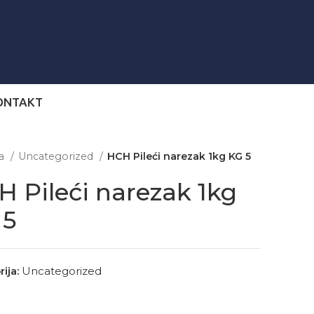
ONTAKT
na
Uncategorized
HCH Pileći narezak 1kg KG 5
 Pileći narezak 1kg
 5
ija:
Uncategorized