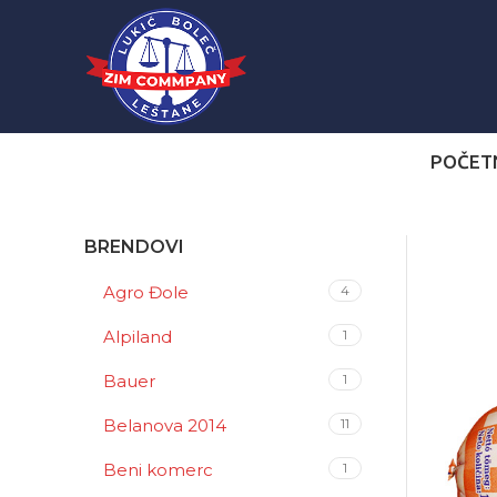
POČET
BRENDOVI
Agro Đole
4
Alpiland
1
Bauer
1
Belanova 2014
11
Beni komerc
1