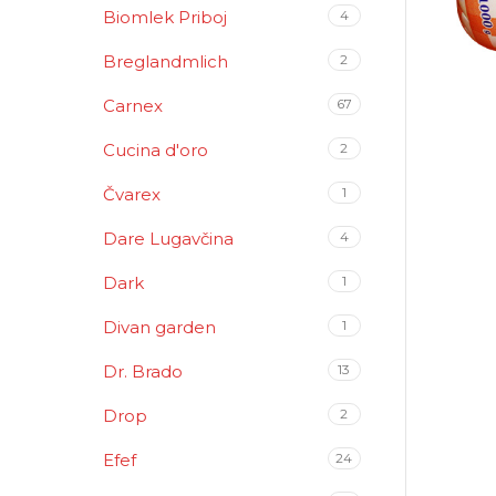
Biomlek Priboj
4
Breglandmlich
2
Carnex
67
Cucina d'oro
2
Čvarex
1
Dare Lugavčina
4
Dark
1
Divan garden
1
Dr. Brado
13
Drop
2
Efef
24