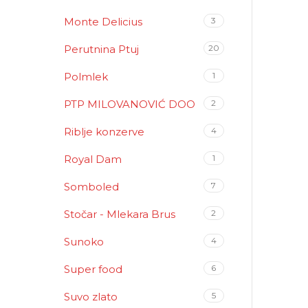
Monte Delicius
3
Perutnina Ptuj
20
Polmlek
1
PTP MILOVANOVIĆ DOO
2
Riblje konzerve
4
Royal Dam
1
Somboled
7
Stočar - Mlekara Brus
2
Sunoko
4
Super food
6
Suvo zlato
5