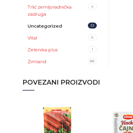
Trlić zemljoradnička
4
zadruga
Uncategorized
33
Vital
6
Zelenika plus
1
Zimland
88
POVEZANI PROIZVODI