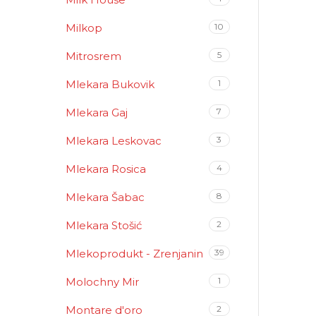
Milkop
10
Mitrosrem
5
Mlekara Bukovik
1
Mlekara Gaj
7
Mlekara Leskovac
3
Mlekara Rosica
4
Mlekara Šabac
8
Mlekara Stošić
2
Mlekoprodukt - Zrenjanin
39
Molochny Mir
1
Montare d'oro
2