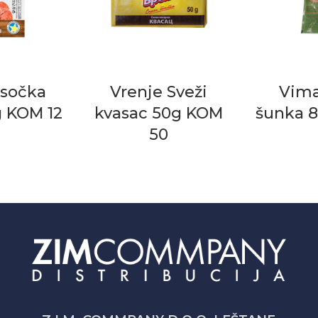
isočka
Vrenje Sveži
Vima
g KOM 12
kvasac 50g KOM
šunka 
50