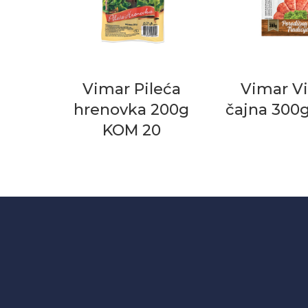
Vimar Pileća
Vimar V
hrenovka 200g
čajna 300
KOM 20