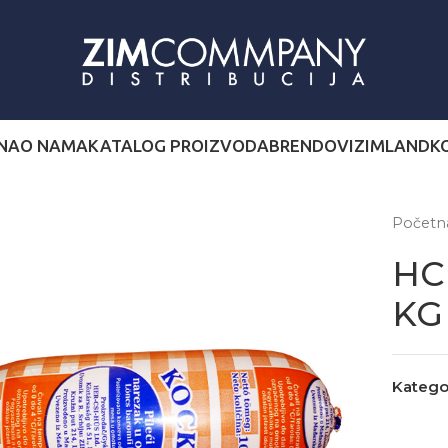
NA
O NAMA
KATALOG PROIZVODA
BRENDOVI
ZIMLAND
K
Počet
HCH
KG
Kategor