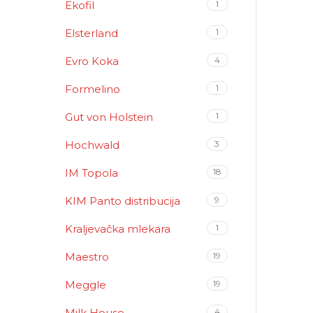
Ekofil
1
Elsterland
1
Evro Koka
4
Formelino
1
Gut von Holstein
1
Hochwald
3
IM Topola
18
KIM Panto distribucija
9
Kraljevačka mlekara
1
Maestro
19
Meggle
19
Milk House
4