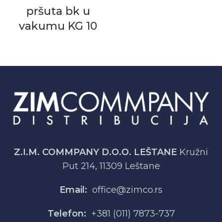
pršuta bk u
vakumu KG 10
Z.I.M. COMMPANY D.O.O. LEŠTANE
Kružni
Put 214, 11309 Leštane
Email:
office@zimco.rs
Telefon:
+381 (011) 7873-737