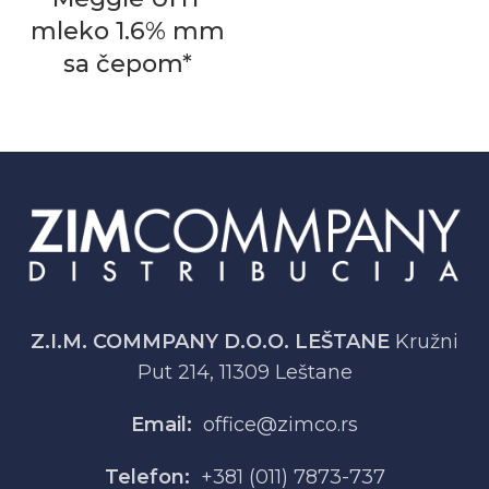
mleko 1.6% mm
sa čepom*
Z.I.M. COMMPANY D.O.O. LEŠTANE
Kružni
Put 214, 11309 Leštane
Email:
office@zimco.rs
Telefon:
+381 (011) 7873-737