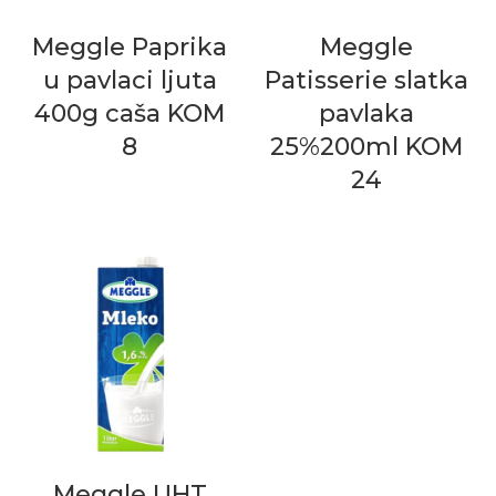
Meggle Paprika
Meggle
u pavlaci ljuta
Patisserie slatka
400g caša KOM
pavlaka
8
25%200ml KOM
24
Meggle UHT