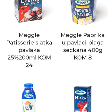
Meggle
Meggle Paprika
Patisserie slatka
u pavlaci blaga
pavlaka
seckana 400g
25%200ml KOM
KOM 8
24