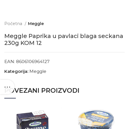
Početna
Meggle
Meggle Paprika u pavlaci blaga seckana
230g KOM 12
EAN:
8606106964127
Kategorija:
Meggle
POVEZANI PROIZVODI