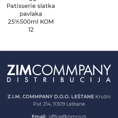
Patisserie slatka
pavlaka
25%500ml KOM
12
Z.I.M. COMMPANY D.O.O. LEŠTANE
Kružni
Put 214, 11309 Leštane
Email:
office@zimco.rs