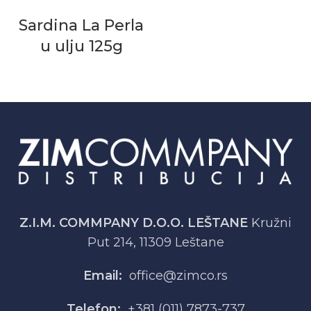
Sardina La Perla
u ulju 125g
Z.I.M. COMMPANY D.O.O. LEŠTANE
Kružni
Put 214, 11309 Leštane
Email:
office@zimco.rs
Telefon:
+381 (011) 7873-737