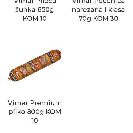
Vimar Pileća
Vimar Pečenica
šunka 650g
narezana I klasa
KOM 10
70g KOM 30
Vimar Premium
pilko 800g KOM
10