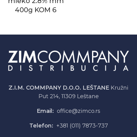
mleko 2.8% mm
400g KOM 6
Z.I.M. COMMPANY D.O.O. LEŠTANE
Kružni
Put 214, 11309 Leštane
Email:
office@zimco.rs
Telefon:
+381 (011) 7873-737