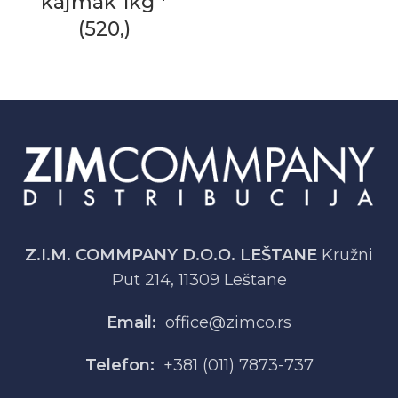
kajmak 1kg *
(520,)
Z.I.M. COMMPANY D.O.O. LEŠTANE
Kružni
Put 214, 11309 Leštane
Email:
office@zimco.rs
Telefon:
+381 (011) 7873-737