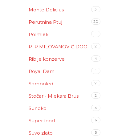
Monte Delicius
3
Perutnina Ptuj
20
Polmlek
1
PTP MILOVANOVIĆ DOO
2
Riblje konzerve
4
Royal Dam
1
Somboled
7
Stočar - Mlekara Brus
2
Sunoko
4
Super food
6
Suvo zlato
5