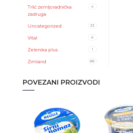
Trlić zemljoradnička
4
zadruga
Uncategorized
33
Vital
6
Zelenika plus
1
Zimland
88
POVEZANI PROIZVODI