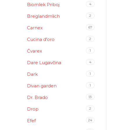
Biomlek Priboj
4
Breglandmlich
2
Carnex
67
Cucina d'oro
2
Čvarex
1
Dare Lugavčina
4
Dark
1
Divan garden
1
Dr. Brado
13
Drop
2
Efef
24