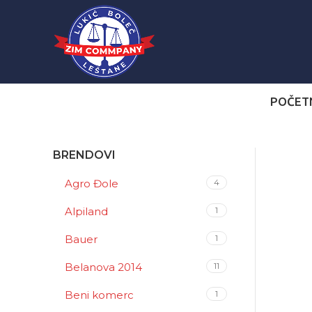
POČET
BRENDOVI
Agro Đole
4
Alpiland
1
Bauer
1
Belanova 2014
11
Beni komerc
1