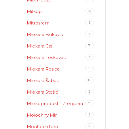
Milkop
10
Mitrosrem
5
Mlekara Bukovik
1
Mlekara Gaj
7
Mlekara Leskovac
3
Mlekara Rosica
4
Mlekara Šabac
8
Mlekara Stošić
2
Mlekoprodukt - Zrenjanin
39
Molochny Mir
1
Montare d'oro
2