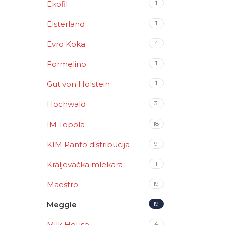
Ekofil
1
Elsterland
1
Evro Koka
4
Formelino
1
Gut von Holstein
1
Hochwald
3
IM Topola
18
KIM Panto distribucija
9
Kraljevačka mlekara
1
Maestro
19
Meggle
19
Milk House
4