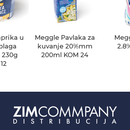
prika u
Meggle Pavlaka za
Megg
 blaga
kuvanje 20%mm
2.8
 230g
200ml KOM 24
12