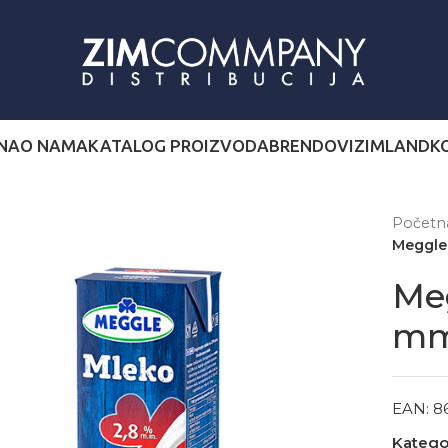
NA
O NAMA
KATALOG PROIZVODA
BRENDOVI
ZIMLAND
K
Počet
Meggle
Me
mm
EAN:
8
Kategor